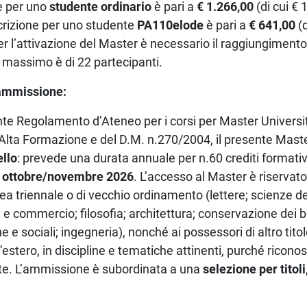
ne per uno
studente ordinario
è pari a
€ 1.266,00
(di cui € 
scrizione per uno studente
PA110elode
è pari a
€ 641,00
(d
 Per l’attivazione del Master è necessario il raggiungime
ero massimo è di 22 partecipanti.
 ammissione:
ente Regolamento d’Ateneo per i corsi per Master Universit
lta Formazione e del D.M. n.270/2004, il presente Maste
ello
: prevede una durata annuale per n.60 crediti formativi
a
ottobre/novembre 2026
. L’accesso al Master è riservato 
ea triennale o di vecchio ordinamento (lettere; scienze 
e commercio; filosofia; architettura; conservazione dei be
 e sociali; ingegneria),
nonché ai possessori di altro tito
estero, in discipline e tematiche attinenti, purché ricono
nte. L’ammissione è subordinata a una
selezione per titoli