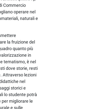
a di Commercio
vogliano operare nel
materiali, naturali e
asmettere
re la fruizione del
 quadro quanto più
valorizzazione in
mile tematismo, è nel
ti dove storie, resti
. Attraverso lezioni
 didattiche nel
saggi storici e
ali lo studente potrà
 per migliorare le
rale e sulle