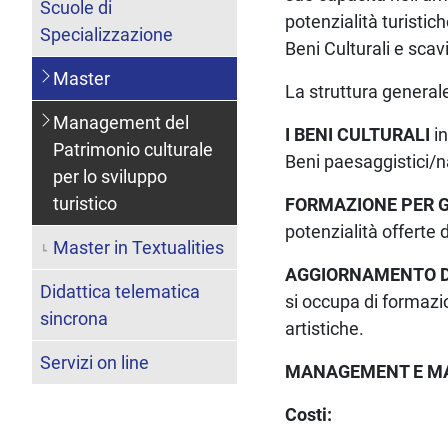
Scuole di
potenzialità turistiche
Specializzazione
Beni Culturali e sca
Master
La struttura generale
Management del
I BENI CULTURALI
i
Patrimonio culturale
Beni paesaggistici/na
per lo sviluppo
turistico
FORMAZIONE PER G
potenzialità offerte 
Master in Textualities
AGGIORNAMENTO D
Didattica telematica
si occupa di formazio
sincrona
artistiche.
Servizi on line
MANAGEMENT E M
Costi: