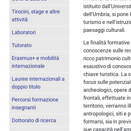
istituito dall’Univer
Tirocini, stage e altre
dell’Umbria, si pone 
attività
turismo e nell’istruz
paesaggi culturali.
Laboratori
Le finalità formative
Tutorato
conoscenze sulle rece
Erasmus+ e mobilità
ricco patrimonio cult
internazionale
esaustivo di conoscen
chiave turistica. La s
Lauree internazionali a
focus sulle potenzial
doppio titolo
archeologici, opere d
frontali, effettuate 
Percorsi formazione
territorio, verranno i
insegnanti
antropologici, siti e
Dottorato di ricerca
formarsi, sia in prev
sue capacità nell’am