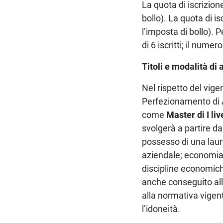
La quota di iscrizio
bollo). La quota di i
l’imposta di bollo).
di 6 iscritti; il num
Titoli e modalità di
Nel rispetto del vig
Perfezionamento di A
come
Master di I liv
svolgerà a partire d
possesso di una laur
aziendale; economia 
discipline economiche
anche conseguito all’
alla normativa vige
l’idoneità.