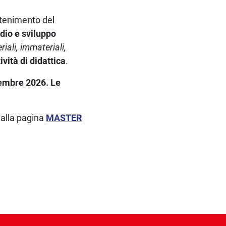
ttenimento del
udio e sviluppo
riali, immateriali,
ività di didattica
.
ttembre 2026. Le
 alla pagina
MASTER