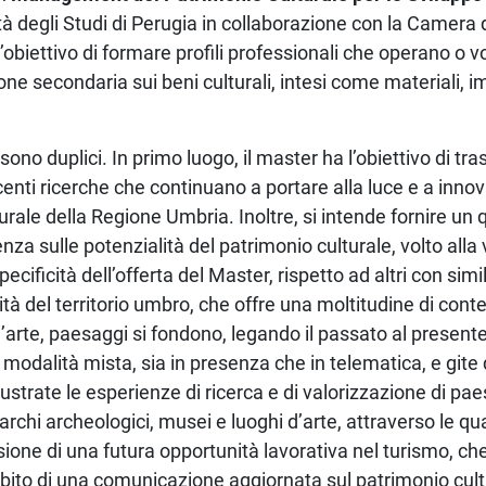
sità degli Studi di Perugia in collaborazione con la Camer
l’obiettivo di formare profili professionali che operano o 
ione secondaria sui beni culturali, intesi come materiali, im
 sono duplici. In primo luogo, il master ha l’obiettivo di tr
nti ricerche che continuano a portare alla luce e a innova
urale della Regione Umbria. Inoltre, si intende fornire un
za sulle potenzialità del patrimonio culturale, volto alla 
pecificità dell’offerta del Master, rispetto ad altri con si
ità del territorio umbro, che offre una moltitudine di contes
’arte, paesaggi si fondono, legando il passato al presente
in modalità mista, sia in presenza che in telematica, e gite
llustrate le esperienze di ricerca e di valorizzazione di pae
 parchi archeologici, musei e luoghi d’arte, attraverso le qu
isione di una futura opportunità lavorativa nel turismo, che
bito di una comunicazione aggiornata sul patrimonio cultu