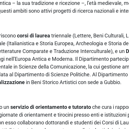
ntica – la sua tradizione e ricezione –, l’età medievale, 
sti ambiti sono attivi progetti di ricerca nazionali e inte
eriscono
corsi di laurea
triennale (Lettere, Beni Culturali, 
le (Italianistica e Storia Europea, Archeologia e Storia dell
etterature Comparate e Traduzione Interculturale), e un
D
aggi nell'Europa Antica e Moderna. Il Dipartimento parteci
entale in Scienze della Comunicazione, la cui gestione am
data al Dipartimento di Scienze Politiche. Al Dipartimento
alizzazione
in Beni Storico Artistici con sede a Gubbio.
to un
servizio di orientamento e tutorato
che cura i rappor
iornate di orientament e tirocini presso enti e istituzioni p
Con esso collaborano dottorandi e studenti dei Corsi di La