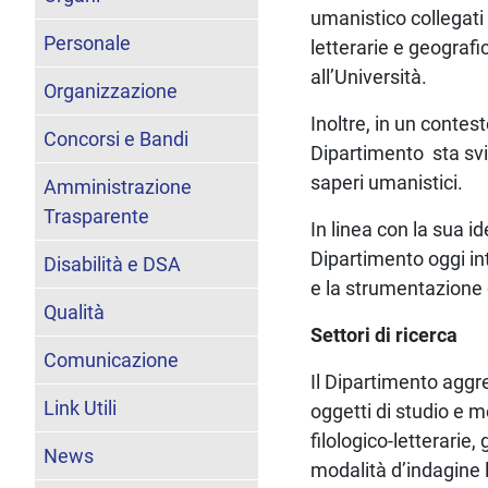
umanistico collegati a
Personale
letterarie e geografi
all’Università.
Organizzazione
Inoltre, in un contest
Concorsi e Bandi
Dipartimento sta svil
saperi umanistici.
Amministrazione
Trasparente
In linea con la sua id
Dipartimento oggi int
Disabilità e DSA
e la strumentazione 
Qualità
Settori di ricerca
Comunicazione
Il Dipartimento aggre
Link Utili
oggetti di studio e m
filologico-letterarie
News
modalità d’indagine l