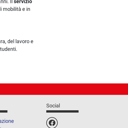
nni. Il
servizio
i mobilità e in
a, del lavoro e
tudenti.
Social
azione