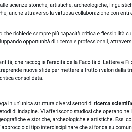
lle scienze storiche, artistiche, archeologiche, linguistich
che, anche attraverso la virtuosa collaborazione con enti e
o che richiede sempre più capacità critica e flessibilità cult
uppando opportunità di ricerca e professionali, attraverso
entità, che raccoglie l’eredità della Facoltà di Lettere e Filo
raprende nuove sfide per mettere a frutto i valori della 
critica consolidata.
ga in un’unica struttura diversi settori di
ricerca scientif
etodi di indagine. Vi afferiscono studiosi che operano nell
, geografiche e storiche, archeologiche e artistiche. Essi
’approccio di tipo interdisciplinare che si fonda su comuni