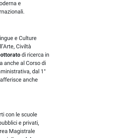
moderna e
rnazionali.
Lingue e Culture
’Arte, Civiltà
ottorato
di ricerca in
pa anche al Corso di
ministrativa, dal 1°
 afferisce anche
ti con le scuole
ubblici e privati,
urea Magistrale