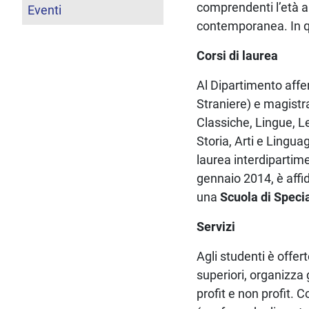
comprendenti l’età a
Eventi
contemporanea. In que
Corsi di laurea
Al Dipartimento aff
Straniere) e magistra
Classiche, Lingue, L
Storia, Arti e Lingu
laurea interdipartim
gennaio 2014, è affi
una
Scuola di Speci
Servizi
Agli studenti è offer
superiori, organizza g
profit e non profit. 