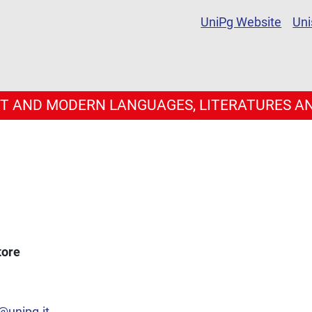
UniPg Website
Uni
T AND MODERN LANGUAGES, LITERATURES AN
tore
@unipg.it