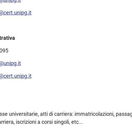
@cert.unipg.it
rativa
3095
@unipg.it
@cert.unipg.it
sse universitarie, atti di carriera: immatricolazioni, passag
riera, iscrizioni a corsi singoli, etc...