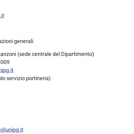
it
zioni generali
anzoni (sede centrale del Dipartimento)
 3009
ipg.it
lo servizio portineria)
a
re@unipg.it